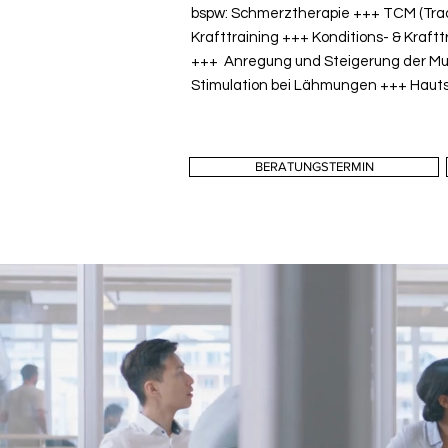
bspw: Schmerztherapie +++ TCM (Tradi
Krafttraining +++ Konditions- & Kraf
+++
A
nregung und Steigerung der Mu
S
timulation bei Lähmungen +++ Haut
BERATUNGSTERMIN