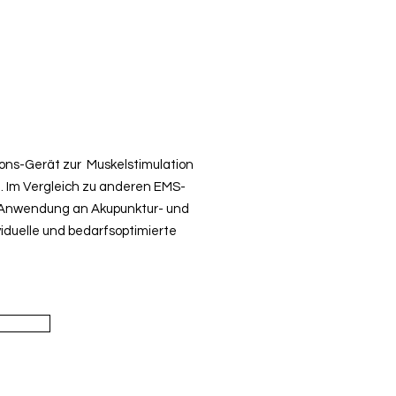
ations-Gerät zur Muskelstimulation
 I
m Vergleich zu anderen EMS-
ur Anwendung an Akupunktur- und
viduelle und bedarfsoptimierte