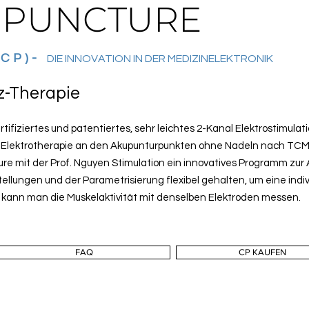
 PUNCTURE
(CP)-
DIE INNOVATION IN DER MEDIZINELEKTRONIK
z-Therapie
ertifiziertes und patentiertes, sehr leichtes 2-Kanal Elektrostimul
ür Elektrotherapie an den Akupunturpunkten ohne Nadeln nach TCM.
ure mit der Prof. Nguyen Stimulation ein innovatives Programm z
stellungen und der Parametrisierung flexibel gehalten, um eine indi
g kann man die Muskelaktivität mit denselben Elektroden messen.
FAQ
CP KAUFEN