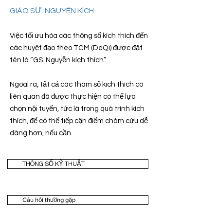
GIÁO SƯ. NGUYÊN KÍCH
Việc tối ưu hóa các thông số kích thích đến
các huyệt đạo theo TCM (DeQi) được đặt
tên là “GS. Nguyễn kích thích”.
Ngoài ra, tất cả các tham số kích thích có
liên quan đã được thực hiện có thể lựa
chọn nội tuyến, tức là trong quá trình kích
thích, để có thể tiếp cận điểm châm cứu dễ
dàng hơn, nếu cần.
THÔNG SỐ KỸ THUẬT
Câu hỏi thường gặp