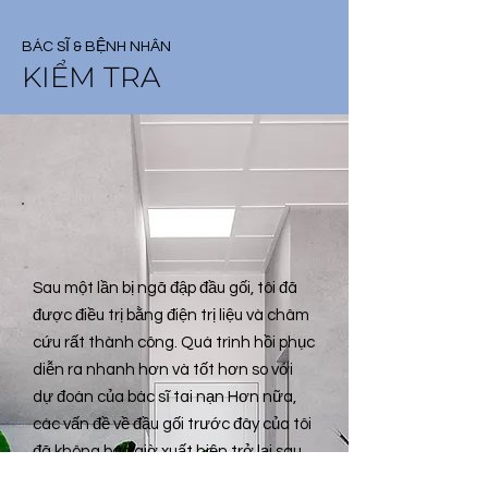
BÁC SĨ & BỆNH NHÂN
KIỂM TRA
Sau một lần bị ngã đập đầu gối, tôi đã
được điều trị bằng điện trị liệu và châm
cứu rất thành công. Quá trình hồi phục
diễn ra nhanh hơn và tốt hơn so với
dự đoán của bác sĩ tai nạn Hơn nữa,
các vấn đề về đầu gối trước đây của tôi
đã không bao giờ xuất hiện trở lại sau
gần một năm. Tôi bị thoái hóa khớp gối