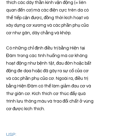
thích các dây thần kinh vận động (= liên
quan đến cơ) mà các điện cực trên da có
thể tiếp cận được, đồng thời kích hoạt và
xây dựng cơ xương và các phần phụ của
cơ như gân, dây chằng và khớp.
Có những chỉ định điều trị bằng Hiện tại
Đâm trong các tình huống mà cơ không
hoạt động như bệnh tật, đau đớn hoặc bất
động đe dọa hoặc đã gây ra sự cố của cơ
và các phần phụ của cơ. Ngoài ra, điều trị
bằng Hiện Đâm có thể làm giảm đau cơ và
thư giãn cơ. Kích thích cơ thúc đẩy quá
trình lưu thông máu và trao đổi chất ở vùng
cơ được kích thích.
USP: