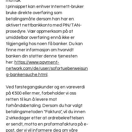
mottak.
I prinsippet kan enhver Internett-bruker
bruke direkte overføring som
betalingsmåte dersom han har en
aktivert nettbankkonto med PIN/TAN-
prosedyre. Vær oppmerksom på at
umiddelbar overføring ennå ikke er
tilgjengelig hos noen få banker. Du kan
finne mer informasjon om hvorvidt
banken din støtter denne tjenesten
her:
https://www.payment-
network.com/de/user/sofortueberweisun
g-bankensuche.html
.
Ved førstegangskunder og en vareverdi
på €500 eller mer, forbeholder vi oss
retten til kun å levere mot
forhåndsbetaling. Dersom du har valgt
betalingsmetoden "Faktura", vil du innen
2 virkedager etter at ordrebekreftelsen
er sendt, motta en proformafaktura på e-
post, der vi vil informere deg om våre