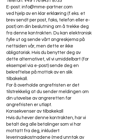
Telefon:
+49 176 8431 8733
E-post:
info@mme-partner.com
ved hjelp av en klar erklæring (f.eks. et
brev sendt per post, faks, telefon eller e-
post) om din beslutning om å trekke deg
fra denne kontrakten. Du kan elektronisk
fylle ut og sende vårt angreskjema på
nettsiden vår, men dette er ikke
obligatorisk. Hvis du benytter deg av
dette alternativet, vil vi umiddelbart (for
eksempel via e-post) sende deg en
bekreftelse på mottak av en slik
tilbakekall.
For å overholde angrefristen er det
tilstrekkelig at du sender meldingen om
din utøvelse av angreretten før
angrefristen er utløpt.
Konsekvenser av tilbakekall
Hvis du hever denne kontrakten, har vi
betalt deg alle betalinger som vi har
mottatt fra deg, inkludert
leveringskostnadene (med unntak av