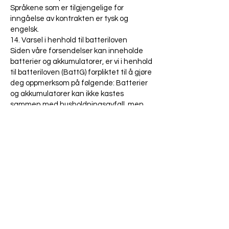
Språkene som er tilgjengelige for
inngåelse av kontrakten er tysk og
engelsk.
14. Varsel i henhold til batteriloven
Siden våre forsendelser kan inneholde
batterier og akkumulatorer, er vi i henhold
til batteriloven (BattG) forpliktet til å gjøre
deg oppmerksom på følgende: Batterier
og akkumulatorer kan ikke kastes
sammen med husholdningsavfall, men
du er juridisk forpliktet til å returnere
brukte batterier og akkumulatorer. .
Gamle batterier kan inneholde skadelige
stoffer som kan skade miljøet eller helsen
din hvis de ikke lagres eller kastes på
riktig måte. Batterier inneholder, men
også viktige råvarer som jern, sink,
mangan eller nikkel og kan resirkuleres.
Du kan enten sende batteriene tilbake til
oss etter bruk eller returnere dem gratis
til oss i umiddelbar nærhet (f.eks. i