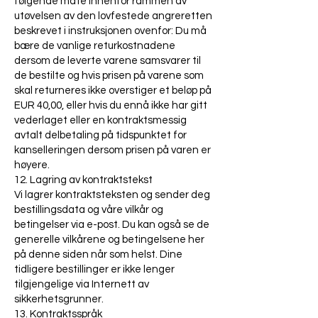
følgende måte innenfor rammen av
utøvelsen av den lovfestede angreretten
beskrevet i instruksjonen ovenfor: Du må
bære de vanlige returkostnadene
dersom de leverte varene samsvarer til
de bestilte og hvis prisen på varene som
skal returneres ikke overstiger et beløp på
EUR 40,00, eller hvis du ennå ikke har gitt
vederlaget eller en kontraktsmessig
avtalt delbetaling på tidspunktet for
kanselleringen dersom prisen på varen er
høyere.
12. Lagring av kontraktstekst
Vi lagrer kontraktsteksten og sender deg
bestillingsdata og våre vilkår og
betingelser via e-post. Du kan også se de
generelle vilkårene og betingelsene her
på denne siden når som helst. Dine
tidligere bestillinger er ikke lenger
tilgjengelige via Internett av
sikkerhetsgrunner.
13. Kontraktsspråk