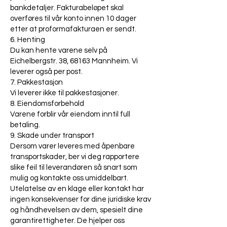
bankdetaljer. Fakturabeløpet skal
overføres til vår konto innen 10 dager
etter at proformafakturaen er sendt.
6. Henting
Du kan hente varene selv på
Eichelbergstr. 38, 68163 Mannheim. Vi
leverer også per post.
7. Pakkestasjon
Vi leverer ikke til pakkestasjoner.
8. Eiendomsforbehold
Varene forblir vår eiendom inntil full
betaling.
9. Skade under transport
Dersom varer leveres med åpenbare
transportskader, ber vi deg rapportere
slike feil til leverandøren så snart som
mulig og kontakte oss umiddelbart.
Utelatelse av en klage eller kontakt har
ingen konsekvenser for dine juridiske krav
og håndhevelsen av dem, spesielt dine
garantirettigheter. De hjelper oss